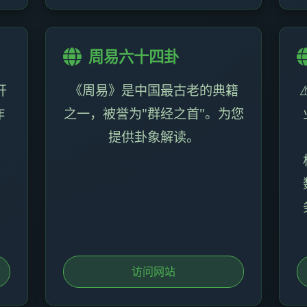
周易六十四卦
开
《周易》是中国最古老的典籍
作
之一，被誉为"群经之首"。为您
提供卦象解读。
访问网站