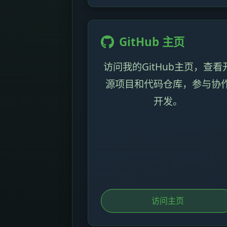
GitHub 主页
访问我的GitHub主页，查看
源项目和代码仓库，参与协
开发。
访问主页