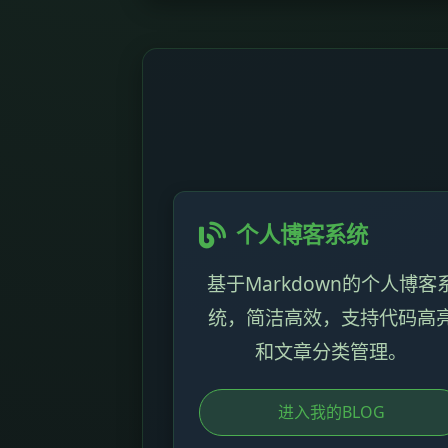
个人博客系统
基于Markdown的个人博客
统，简洁高效，支持代码高
和文章分类管理。
进入我的BLOG