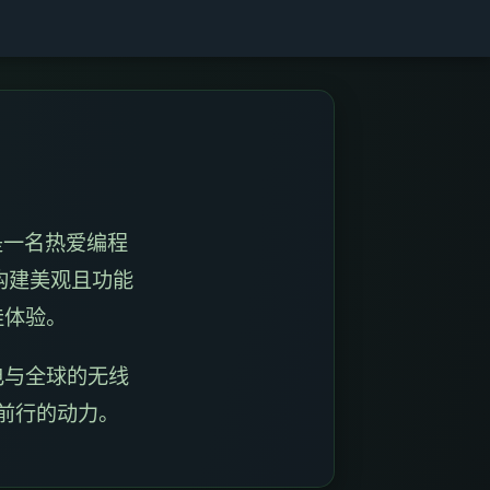
我是一名热爱编程
来构建美观且功能
佳体验。
电与全球的无线
前行的动力。