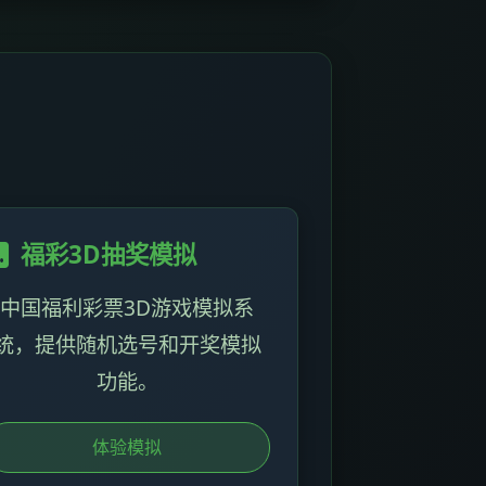
福彩3D抽奖模拟
中国福利彩票3D游戏模拟系
统，提供随机选号和开奖模拟
功能。
体验模拟