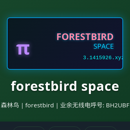
FORESTBIRD
π
SPACE
3.1415926.xyz • CLI
forestbird space
森林鸟 | forestbird | 业余无线电呼号: BH2UBF